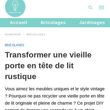
Accueil
Bricolages
Jardinages
HOMEPAGE
BRICOLAGES
Type
your
BRICOLAGES
searc
query
Transformer une vieille
and
hit
enter:
porte en tête de lit
rustique
Vous aimez les meubles uniques et le style vintage
? Pourquoi ne pas recycler une vieille porte en tête
de lit originale et pleine de charme ? Ce projet DIY