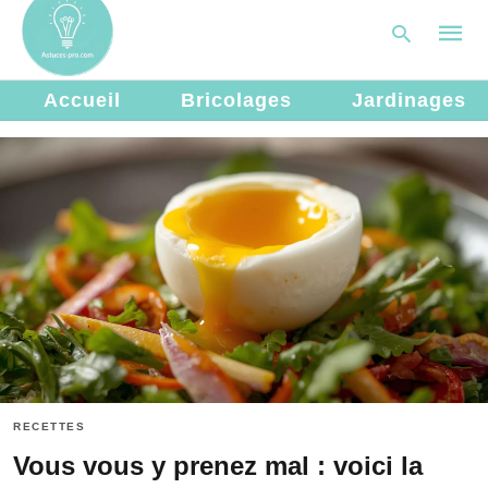
Accueil
Bricolages
Jardinages
Type
your
searc
query
and
hit
enter:
RECETTES
Vous vous y prenez mal : voici la