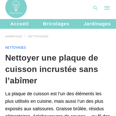
Accueil
Bricolages
Jardinages
HOMEPAGE
NETTOYAGES
Type
your
NETTOYAGES
searc
query
Nettoyer une plaque de
and
hit
enter:
cuisson incrustée sans
l’abîmer
La plaque de cuisson est l’un des éléments les
plus utilisés en cuisine, mais aussi l’un des plus
exposés aux salissures. Graisse brûlée, résidus