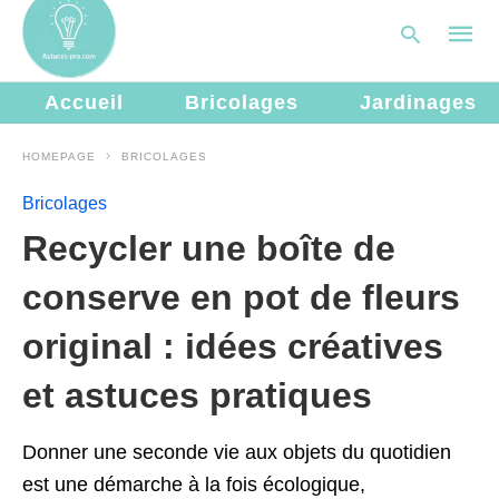
Accueil
Bricolages
Jardinages
HOMEPAGE
BRICOLAGES
Type
your
Bricolages
searc
query
Recycler une boîte de
and
hit
enter:
conserve en pot de fleurs
original : idées créatives
et astuces pratiques
Donner une seconde vie aux objets du quotidien
est une démarche à la fois écologique,