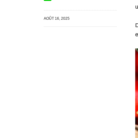
u
AOÛT 16, 2025
D
e