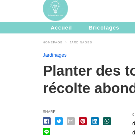
Accueil
Bricolages
HOMEPAGE
JARDINAGES
Jardinages
Planter des t
récolte abon
SHARE
C
d
d