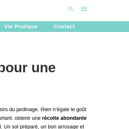
Vie Pratique
Contact
Type
your
search
query
 pour une
and
hit
enter:
sirs du jardinage. Rien n’égale le goût
urtant, obtenir une
récolte abondante
. Un sol préparé, un bon arrosage et