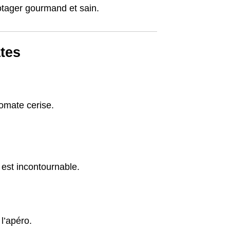
potager gourmand et sain.
ates
omate cerise.
est incontournable.
l’apéro.