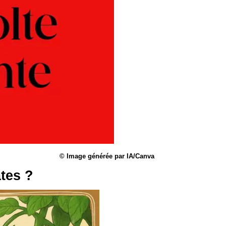
© Image générée par IA/Canva
tes ?