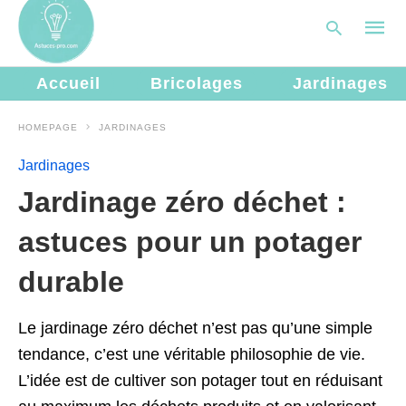
Accueil
Bricolages
Jardinages
HOMEPAGE
JARDINAGES
Type
your
Jardinages
searc
query
Jardinage zéro déchet :
and
hit
enter:
astuces pour un potager
durable
Le jardinage zéro déchet n’est pas qu’une simple
tendance, c’est une véritable philosophie de vie.
L’idée est de cultiver son potager tout en réduisant