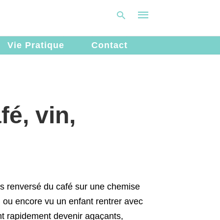
Vie Pratique
Contact
Type
your
search
query
é, vin,
and
hit
enter:
ais renversé du café sur une chemise
, ou encore vu un enfant rentrer avec
nt rapidement devenir agaçants,