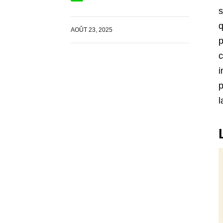
s
q
AOÛT 23, 2025
p
c
i
p
l