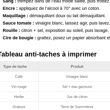
Sang :
trempez dans de l’eau froide salée, puis frottez
Encre :
appliquez de l’alcool à 70° avec un coton.
Maquillage :
démaquillant doux ou lait démaquillant.
Sauce tomate :
vinaigre blanc, laissez agir, puis lavez
Rouille :
citron + sel, exposition au soleil, puis lavage.
Cire de bougie :
grattez, posez un papier absorbant 
Tableau anti‑taches à imprimer
Type de tache
Produit
Café
Vinaigre blanc
Vin rouge
Sel + eau gazeuse
Herbe
Jus de citron
Graisse
Terre de Sommières