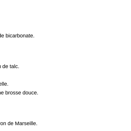
de bicarbonate.
de talc.
lle.
une brosse douce.
von de Marseille.